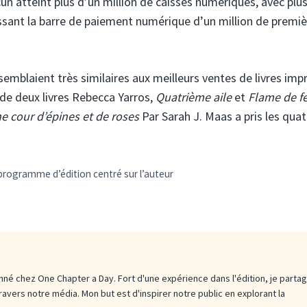
un atteint plus d’un million de caisses numériques, avec plu
sant la barre de paiement numérique d’un million de premiè
emblaient très similaires aux meilleurs ventes de livres imp
i de deux livres Rebecca Yarros,
Quatrième aile
et
Flame de fe
e cour d’épines et de roses
Par Sarah J. Maas a pris les qua
programme d’édition centré sur l’auteur
né chez One Chapter a Day. Fort d'une expérience dans l'édition, je parta
travers notre média. Mon but est d'inspirer notre public en explorant la