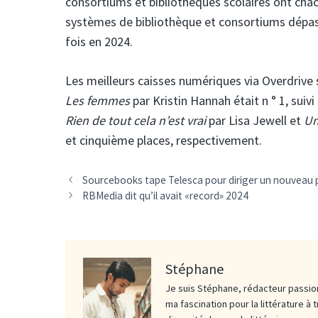
consortiums et bibliothèques scolaires ont chac
systèmes de bibliothèque et consortiums dépas
fois en 2024.
Les meilleurs caisses numériques via Overdrive s
Les femmes
par Kristin Hannah était n ° 1, suiv
Rien de tout cela n’est vrai
par Lisa Jewell et
Un
et cinquième places, respectivement.
Sourcebooks tape Telesca pour diriger un nouveau 
RBMedia dit qu’il avait «record» 2024
Stéphane
Je suis Stéphane, rédacteur passion
ma fascination pour la littérature à 