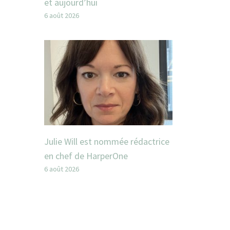
et aujourd’hui
6 août 2026
Julie Will est nommée rédactrice
en chef de HarperOne
6 août 2026