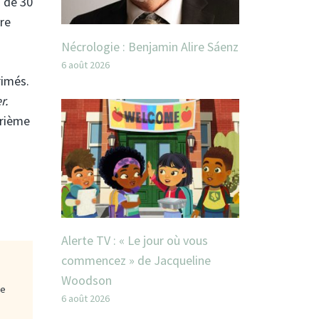
s de 30
re
Nécrologie : Benjamin Alire Sáenz
6 août 2026
rimés.
r.
trième
Alerte TV : « Le jour où vous
commencez » de Jacqueline
Woodson
ge
6 août 2026