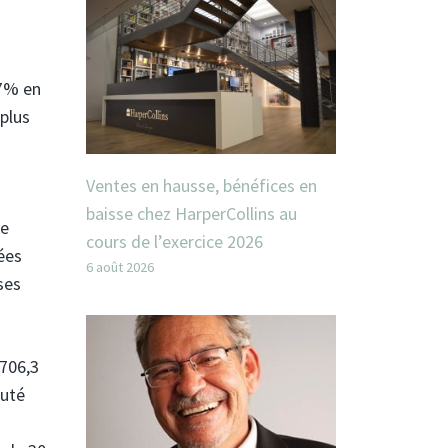
17% en
plus
Ventes en hausse, bénéfices en
baisse chez HarperCollins au
de
cours de l’exercice 2026
ées
6 août 2026
ses
 706,3
outé