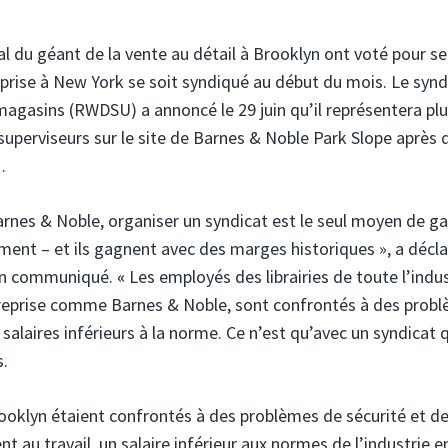
l du géant de la vente au détail à Brooklyn ont voté pour se
prise à New York se soit syndiqué au début du mois. Le synd
agasins (RWDSU) a annoncé le 29 juin qu’il représentera pl
n superviseurs sur le site de Barnes & Noble Park Slope après 
.
Barnes & Noble, organiser un syndicat est le seul moyen de g
ement – et ils gagnent avec des marges historiques », a décla
un communiqué.
«
Les employés des librairies de toute l’indus
treprise comme Barnes & Noble, sont confrontés à des prob
salaires inférieurs à la norme. Ce n’est qu’avec un syndicat 
s.
ooklyn étaient confrontés à des problèmes de sécurité et d
ent au travail, un salaire inférieur aux normes de l’industrie e