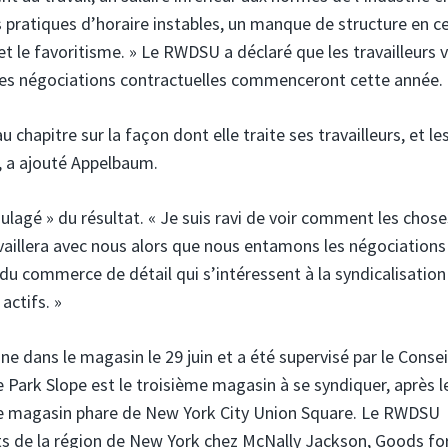
s pratiques d’horaire instables, un manque de structure en ce
 et le favoritisme. » Le RWDSU a déclaré que les travailleurs 
res négociations contractuelles commenceront cette année.
u chapitre sur la façon dont elle traite ses travailleurs, et le
», a ajouté Appelbaum.
soulagé » du résultat. « Je suis ravi de voir comment les chose
aillera avec nous alors que nous entamons les négociations 
rs du commerce de détail qui s’intéressent à la syndicalisation
actifs. »
nne dans le magasin le 29 juin et a été supervisé par le Consei
e Park Slope est le troisième magasin à se syndiquer, après l
 le magasin phare de New York City Union Square. Le RWDSU
ts de la région de New York chez McNally Jackson, Goods fo