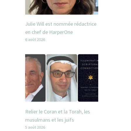
Julie Will est nommée rédactrice
en chef de HarperOne
6 août 2026
Relier le Coran et la Torah, les
musulmans et les juifs
5 août 2026