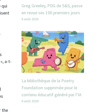
Greg Greeley, PDG de S&S, passe
 qui
en revue ses 100 premiers jours
visent
6 août 2026
s
s
», a-t-
La bibliothèque de la Poetry
Foundation supprimée pour le
l
contenu éducatif généré par l’IA
es
6 août 2026
r the