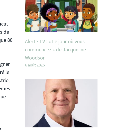
icat
us de
que 88
Alerte TV : « Le jour où vous
commencez » de Jacqueline
Woodson
agner
6 août 2026
ré le
trie,
lèmes
que
e
n