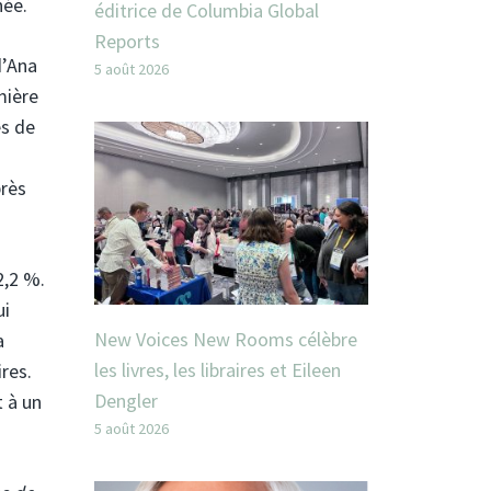
née.
éditrice de Columbia Global
Reports
d’Ana
5 août 2026
mière
es de
près
2,2 %.
ui
New Voices New Rooms célèbre
a
les livres, les libraires et Eileen
res.
Dengler
t à un
5 août 2026