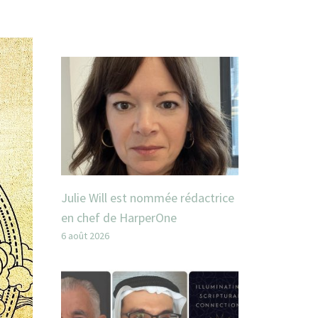
Julie Will est nommée rédactrice
en chef de HarperOne
6 août 2026