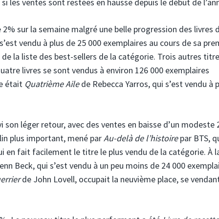
si les ventes sont restées en hausse depuis le début de l’an
e 2% sur la semaine malgré une belle progression des livres 
 s’est vendu à plus de 25 000 exemplaires au cours de sa pre
de la liste des best-sellers de la catégorie. Trois autres titr
 quatre livres se sont vendus à environ 126 000 exemplaires
e était
Quatrième Aile
de Rebecca Yarros, qui s’est vendu à 
vi son léger retour, avec des ventes en baisse d’un modeste 
clin plus important, mené par
Au-delà de l’histoire
par BTS, q
 en fait facilement le titre le plus vendu de la catégorie. À l
enn Beck, qui s’est vendu à un peu moins de 24 000 exemplai
errier
de John Lovell, occupait la neuvième place, se vendan