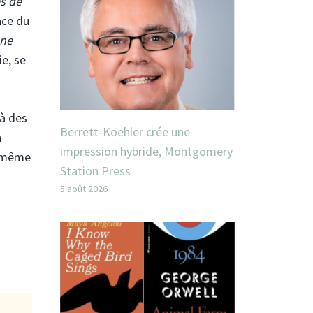
es de
ace du
Une
e, se
 à des
Berrett-Koehler crée une
n
impression hybride, Montgomery
u même
Station Press
5 août 2026