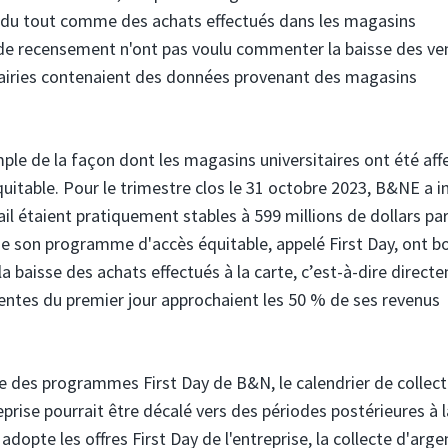
as du tout comme des achats effectués dans les magasins
t de recensement n'ont pas voulu commenter la baisse des ve
rairies contenaient des données provenant des magasins
ple de la façon dont les magasins universitaires ont été aff
quitable. Pour le trimestre clos le 31 octobre 2023, B&NE a i
l étaient pratiquement stables à 599 millions de dollars pa
de son programme d'accès équitable, appelé First Day, ont b
a baisse des achats effectués à la carte, c’est-à-dire direct
entes du premier jour approchaient les 50 % de ses revenus
e des programmes First Day de B&N, le calendrier de collec
prise pourrait être décalé vers des périodes postérieures à l
dopte les offres First Day de l'entreprise, la collecte d'arge