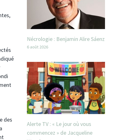
ntes,
Nécrologie : Benjamin Alire Sáenz
6 août 2026
ectés
ndiqué
r
ondi
ement
te des
Alerte TV : « Le jour où vous
a
commencez » de Jacqueline
nt