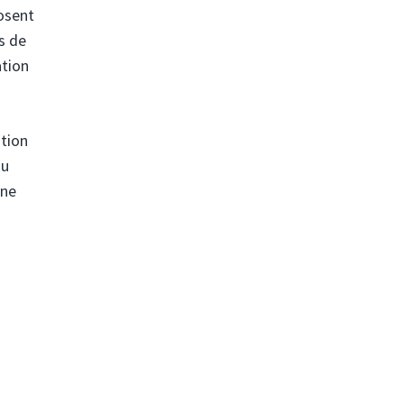
posent
es de
ation
ition
du
une