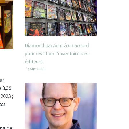
Diamond parvient à un accord
pour restituer l’inventaire des
éditeurs
7 août 2026
ur
e 8,39
 2023 ;
tes
ong de