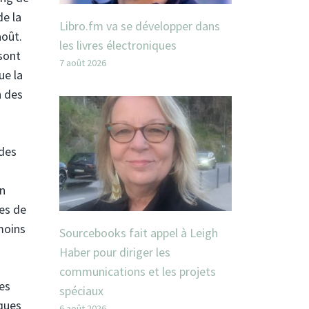
de la
Libro.fm va se développer dans
août.
les livres électroniques
 sont
7 août 2026
ue la
n des
 des
en
tes de
moins
Sourcebooks fait appel à Leigh
Haber pour diriger les
communications et les projets
es
spéciaux
iques
6 août 2026