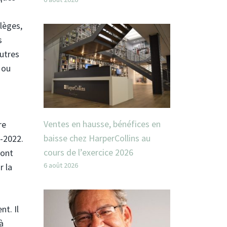
llèges,
s
autres
 ou
Ventes en hausse, bénéfices en
re
baisse chez HarperCollins au
1-2022.
cours de l’exercice 2026
 ont
6 août 2026
r la
t. Il
à