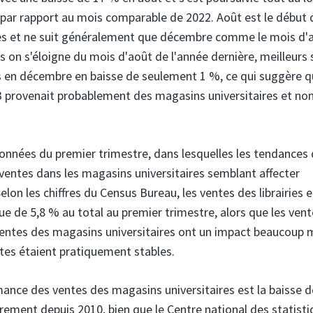
 par rapport au mois comparable de 2022. Août est le début 
ires et ne suit généralement que décembre comme le mois d'
lus on s'éloigne du mois d'août de l'année dernière, meilleurs
es en décembre en baisse de seulement 1 %, ce qui suggère q
023 provenait probablement des magasins universitaires et no
données du premier trimestre, dans lesquelles les tendances
e ventes dans les magasins universitaires semblant affecter
elon les chiffres du Census Bureau, les ventes des librairies 
ue de 5,8 % au total au premier trimestre, alors que les ven
 ventes des magasins universitaires ont un impact beaucoup 
ntes étaient pratiquement stables.
mance des ventes des magasins universitaires est la baisse d
èrement depuis 2010, bien que le Centre national des statist