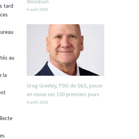
Woodson
s tard
6 août 2026
èces
Bureau
ités au
e la
Greg Greeley, PDG de S&S, passe
ont
en revue ses 100 premiers jours
6 août 2026
llecte
es