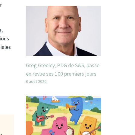
r
s,
tions
iales
Greg Greeley, PDG de S&S, passe
en revue ses 100 premiers jours
6 août 2026
ge