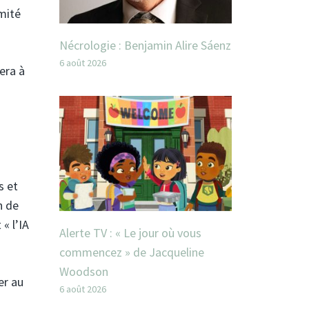
omité
Nécrologie : Benjamin Alire Sáenz
6 août 2026
era à
s et
n de
« l’IA
Alerte TV : « Le jour où vous
commencez » de Jacqueline
Woodson
er au
6 août 2026