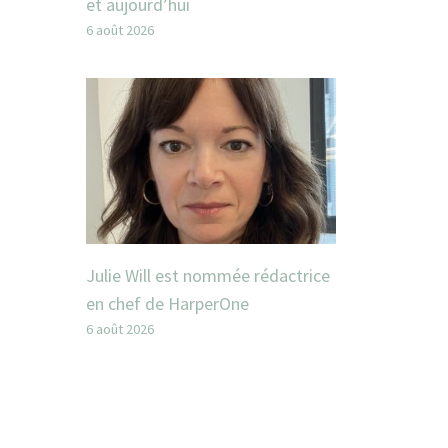
et aujourd’hui
6 août 2026
Julie Will est nommée rédactrice
en chef de HarperOne
6 août 2026