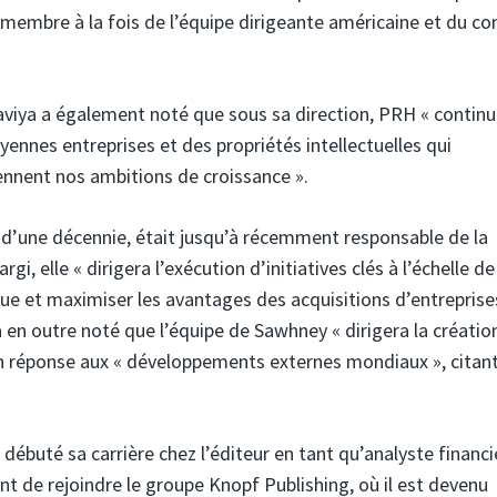
st membre à la fois de l’équipe dirigeante américaine et du c
aviya a également noté que sous sa direction, PRH « continu
ennes entreprises et des propriétés intellectuelles qui
ennent nos ambitions de croissance ».
ès d’une décennie, était jusqu’à récemment responsable de la
i, elle « dirigera l’exécution d’initiatives clés à l’échelle de
que et maximiser les avantages des acquisitions d’entreprise
l a en outre noté que l’équipe de Sawhney « dirigera la créatio
n réponse aux « développements externes mondiaux », citant 
débuté sa carrière chez l’éditeur en tant qu’analyste financi
t de rejoindre le groupe Knopf Publishing, où il est devenu