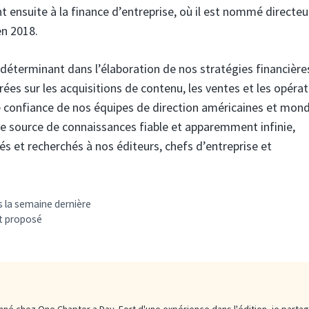
t ensuite à la finance d’entreprise, où il est nommé directeu
en 2018.
e déterminant dans l’élaboration de nos stratégies financière
ées sur les acquisitions de contenu, les ventes et les opéra
 de confiance de nos équipes de direction américaines et mond
ne source de connaissances fiable et apparemment infinie,
és et recherchés à nos éditeurs, chefs d’entreprise et
s la semaine dernière
at proposé
né chez One Chapter a Day. Fort d'une expérience dans l'édition, je parta