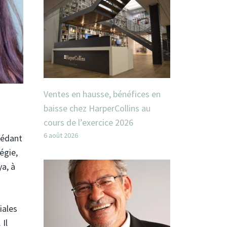
Ventes en hausse, bénéfices en
baisse chez HarperCollins au
cours de l’exercice 2026
6 août 2026
cédant
égie,
a, à
iales
 Il