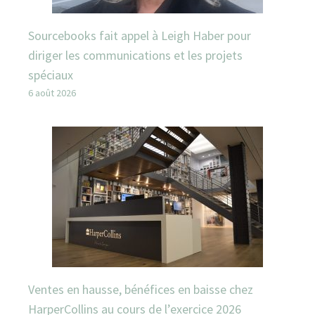
Sourcebooks fait appel à Leigh Haber pour
diriger les communications et les projets
spéciaux
6 août 2026
Ventes en hausse, bénéfices en baisse chez
HarperCollins au cours de l’exercice 2026