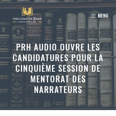
Aller
au
MENU
contenu
PRH AUDIO OUVRE LES
CANDIDATURES POUR LA
CINQUIÈME SESSION DE
MENTORAT DES
NARRATEURS