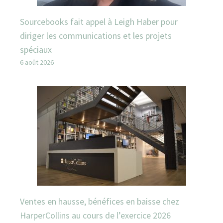
Sourcebooks fait appel à Leigh Haber pour
diriger les communications et les projets
spéciaux
6 août 2026
Ventes en hausse, bénéfices en baisse chez
HarperCollins au cours de l’exercice 2026