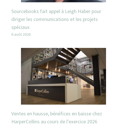
Sourcebooks fait appel à Leigh Haber pour
diriger les communications et les projets
spéciaux
6 août 2026
Ventes en hausse, bénéfices en baisse chez
HarperCollins au cours de l’exercice 2026