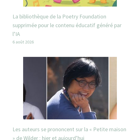
La bibliothèque de la Poetry Foundation
supprimée pour le contenu éducatif généré par
l’IA
6 août 2026
Les auteurs se prononcent sur la « Petite maison
» de Wilder : hier et aujourd’hui