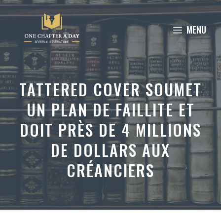
Aller
au
MENU
contenu
TATTERED COVER SOUMET
UN PLAN DE FAILLITE ET
DOIT PRÈS DE 4 MILLIONS
DE DOLLARS AUX
CRÉANCIERS