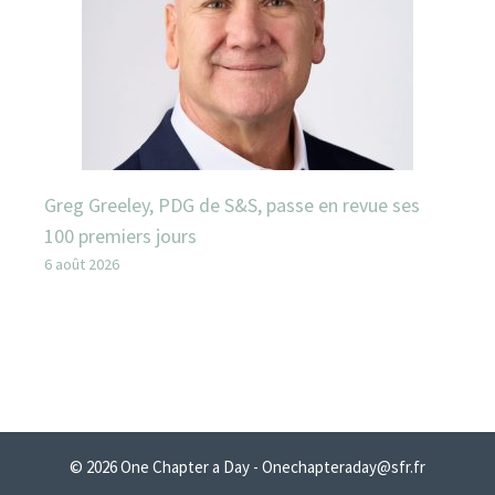
Greg Greeley, PDG de S&S, passe en revue ses
100 premiers jours
6 août 2026
© 2026 One Chapter a Day - Onechapteraday@sfr.fr