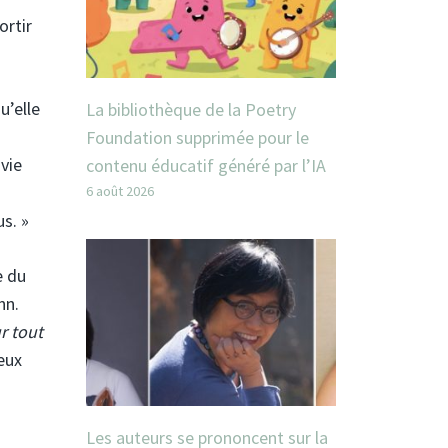
ortir
u’elle
La bibliothèque de la Poetry
Foundation supprimée pour le
 vie
contenu éducatif généré par l’IA
6 août 2026
us. »
e du
nn.
r tout
deux
Les auteurs se prononcent sur la