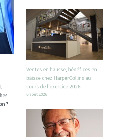
Ventes en hausse, bénéfices en
baisse chez HarperCollins au
cours de l’exercice 2026
l
6 août 2026
ches
on ?