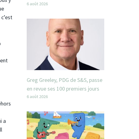
6 août 2026
ue
 c’est
&
dent
Greg Greeley, PDG de S&S, passe
en revue ses 100 premiers jours
6 août 2026
ehors
i a
l