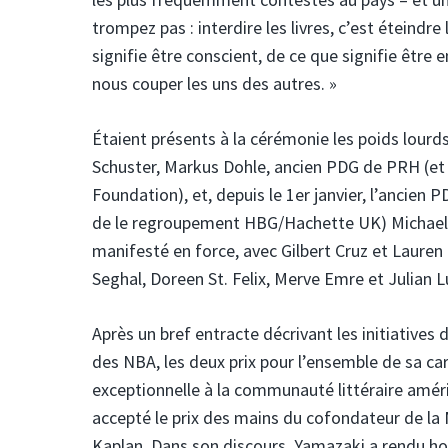
trompez pas : interdire les livres, c’est éteindre
signifie être conscient, de ce que signifie être e
nous couper les uns des autres. »
Étaient présents à la cérémonie les poids lourd
Schuster, Markus Dohle, ancien PDG de PRH (et
Foundation), et, depuis le 1er janvier, l’anci
de le regroupement HBG/Hachette UK) Michael Pi
manifesté en force, avec Gilbert Cruz et Laure
Seghal, Doreen St. Felix, Merve Emre et Julian 
Après un bref entracte décrivant les initiative
des NBA, les deux prix pour l’ensemble de sa carr
exceptionnelle à la communauté littéraire améric
accepté le prix des mains du cofondateur de la
Kaplan. Dans son discours, Yamazaki a rendu h