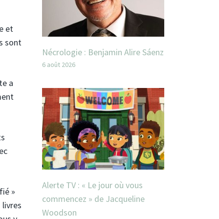
e et
es sont
Nécrologie : Benjamin Alire Sáenz
6 août 2026
te a
ment
ts
ec
Alerte TV : « Le jour où vous
fié »
commencez » de Jacqueline
 livres
Woodson
ous y