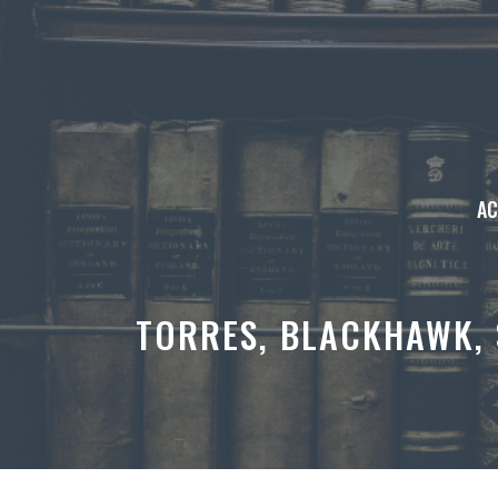
Aller
au
contenu
AC
TORRES, BLACKHAWK, 