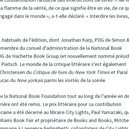
 la flamme de la vérité, de ce que signifie être en vie, de ce q
ngagé dans le monde », a-t-elle déclaré. « Interdire les livres,
s habituels de l’édition, dont Jonathan Karp, PDG de Simon 
 membre du conseil d’administration de la National Book
en PDG de Hachette Book Group (et nouvellement nommé prési
etsch. Le monde de la critique littéraire s’est également
n Christensen du
Critique de livre du New York Times
et Parul
Lucas du
New yorkais
parmi les invités de la soirée.
s de la National Book Foundation tout au long de l’année en d
ière ont été remis. Le prix littéraire pour sa contribution
aine a été décerné au libraire City Lights, Paul Yamazaki, qu
 Miami Book Fair et propriétaire de Books and Books, Mitchel
ommage à Lawrence Ferlinghetti, cofondateur de City Lights