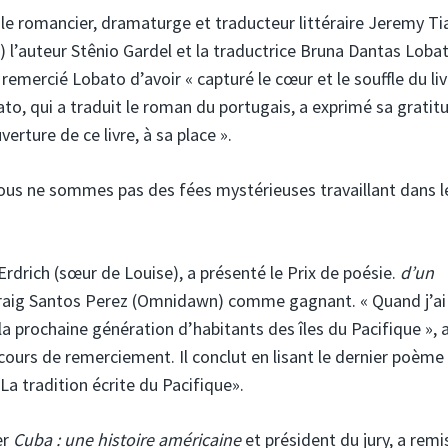
ar le romancier, dramaturge et traducteur littéraire Jeremy Ti
) l’auteur Stênio Gardel et la traductrice Bruna Dantas Loba
remercié Lobato d’avoir « capturé le cœur et le souffle du liv
ato, qui a traduit le roman du portugais, a exprimé sa gratit
rture de ce livre, à sa place ».
us ne sommes pas des fées mystérieuses travaillant dans le
 Erdrich (sœur de Louise), a présenté le Prix de poésie.
d’un
raig Santos Perez (Omnidawn) comme gagnant. « Quand j’ai
a prochaine génération d’habitants des îles du Pacifique », 
cours de remerciement. Il conclut en lisant le dernier poème
La tradition écrite du Pacifique».
er
Cuba : une histoire américaine
et président du jury, a remis