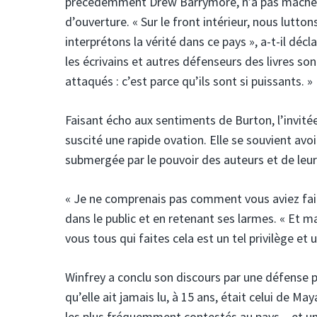
précédemment Drew Barrymore, n’a pas mâché se
d’ouverture. « Sur le front intérieur, nous lutto
interprétons la vérité dans ce pays », a-t-il décl
les écrivains et autres défenseurs des livres sont
attaqués : c’est parce qu’ils sont si puissants. »
Faisant écho aux sentiments de Burton, l’invitée
suscité une rapide ovation. Elle se souvient avo
submergée par le pouvoir des auteurs et de leur
« Je ne comprenais pas comment vous aviez fait 
dans le public et en retenant ses larmes. « Et 
vous tous qui faites cela est un tel privilège et
Winfrey a conclu son discours par une défense pas
qu’elle ait jamais lu, à 15 ans, était celui de Ma
les plus fréquemment contestés au pays – et un