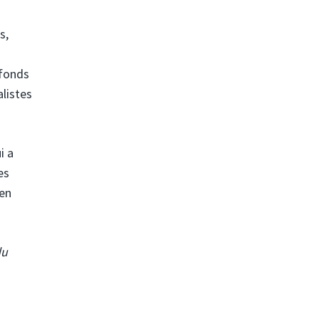
s,
ofonds
listes
i a
es
 en
du