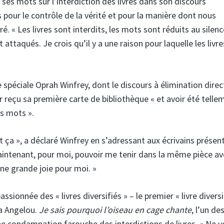
s mots sur l’interdiction des livres dans son discours
ns pour le contrôle de la vérité et pour la manière dont nous
aré. « Les livres sont interdits, les mots sont réduits au silenc
 attaqués. Je crois qu’il y a une raison pour laquelle les livr
 spéciale Oprah Winfrey, dont le discours à élimination direc
ir reçu sa première carte de bibliothèque « et avoir été telle
s mots ».
ça », a déclaré Winfrey en s’adressant aux écrivains présen
maintenant, pour moi, pouvoir me tenir dans la même pièce av
 une grande joie pour moi. »
sionnée des « livres diversifiés » – le premier « livre diversi
ya Angelou.
Je sais pourquoi l’oiseau en cage chante
, l’un des
e condamnation farouche des interdictions de livres. « Ne v