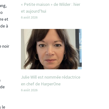
« Petite maison » de Wilder : hier
ang,
et aujourd’hui
to
6 août 2026
re et
ude à
 noir
Julie Will est nommée rédactrice
a
en chef de HarperOne
 de
6 août 2026
 le