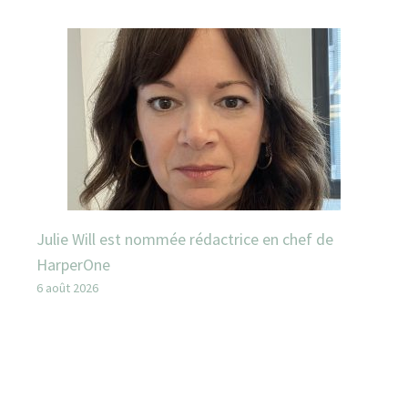
Julie Will est nommée rédactrice en chef de
HarperOne
6 août 2026