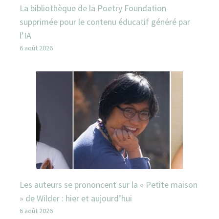
La bibliothèque de la Poetry Foundation
supprimée pour le contenu éducatif généré par
l’IA
6 août 2026
Les auteurs se prononcent sur la « Petite maison
» de Wilder : hier et aujourd’hui
6 août 2026