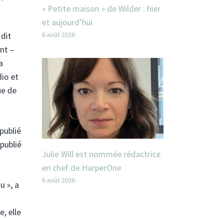
« Petite maison » de Wilder : hier
et aujourd’hui
6 août 2026
 dit
 – ​​
a
dio et
ue de
publié
publié
Julie Will est nommée rédactrice
en chef de HarperOne
6 août 2026
 », a
e, elle