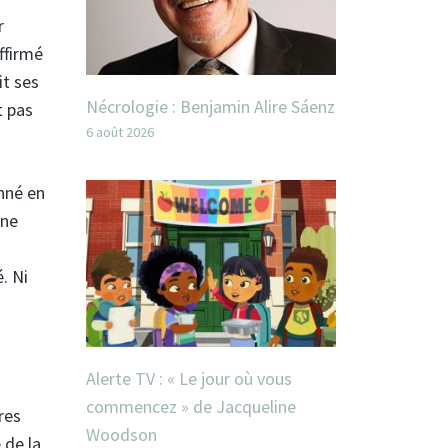
r
ffirmé
it ses
Nécrologie : Benjamin Alire Sáenz
t pas
6 août 2026
nné en
one
. Ni
Alerte TV : « Le jour où vous
commencez » de Jacqueline
res
Woodson
 de la