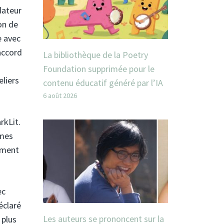
dateur
on de
e avec
accord
La bibliothèque de la Poetry
Foundation supprimée pour le
eliers
contenu éducatif généré par l’IA
6 août 2026
rkLit.
mmes
dement
ec
éclaré
Les auteurs se prononcent sur la
 plus