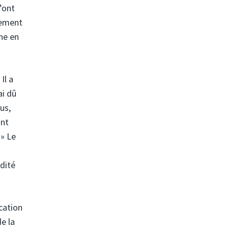
m’ont
lement
gne en
Il a
ai dû
us,
ant
 » Le
dité
cation
de la