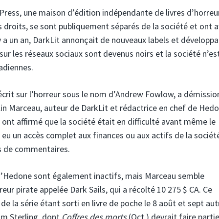
 Press, une maison d’édition indépendante de livres d’horreu
 droits, se sont publiquement séparés de la société et ont a
y a un an, DarkLit annonçait de nouveaux labels et développa
ur les réseaux sociaux sont devenus noirs et la société n’es
nadiennes.
écrit sur l’horreur sous le nom d’Andrew Fowlow, a démissio
aitlin Marceau, auteur de DarkLit et rédactrice en chef de Hed
ont affirmé que la société était en difficulté avant même le
eu un accès complet aux finances ou aux actifs de la société
s de commentaires.
d’Hedone sont également inactifs, mais Marceau semble
reur pirate appelée Dark Sails, qui a récolté 10 275 $ CA. Ce
 de la série étant sorti en livre de poche le 8 août et sept aut
iam Sterling, dont
Coffres des morts
(Oct.) devrait faire partie