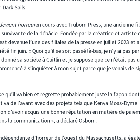
 Dark Sails.
devient horreur
en cours avec Truborn Press, une ancienne fil
survivante de la débâcle. Fondée par la créatrice et artiste 
t devenue l’une des filiales de la presse en juillet 2023 et a
é fin juin. « Quoi qu’il se soit passé là-bas, je n’y ai pas par
donné sa société à Caitlin et je suppose que ce n’était pas 
commencé à s’inquiéter à mon sujet parce que je venais de s
se qu’il va bien et regrette probablement juste la façon dont
et va de l’avant avec des projets tels que Kenya Moss-Dyme
ssion d’avoir acquis une bonne réputation en matière de paie
ans la communication », a déclaré Osborn.
 indépendante d’horreur de l’ouest du Massachusetts, a éga