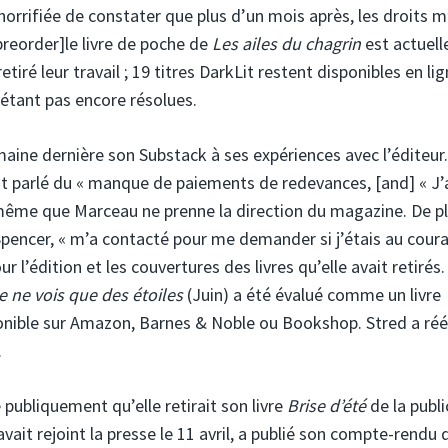
 horrifiée de constater que plus d’un mois après, les droits 
preorder]le livre de poche de
Les ailes du chagrin
est actuel
tiré leur travail ; 19 titres DarkLit restent disponibles en li
’étant pas encore résolues.
aine dernière son Substack à ses expériences avec l’éditeur. 
ont parlé du « manque de paiements de redevances, [and] « J’
 même que Marceau ne prenne la direction du magazine. De pl
 Spencer, « m’a contacté pour me demander si j’étais au cour
 l’édition et les couvertures des livres qu’elle avait retirés.
je ne vois que des étoiles
(Juin) a été évalué comme un livre
sponible sur Amazon, Barnes & Noble ou Bookshop. Stred a réé
.
ubliquement qu’elle retirait son livre
Brise d’été
de la publi
vait rejoint la presse le 11 avril, a publié son compte-rendu 