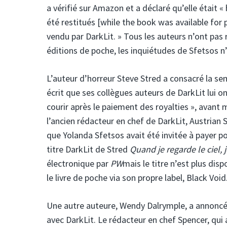
a vérifié sur Amazon et a déclaré qu’elle était «
été restitués [while the book was available for 
vendu par DarkLit. » Tous les auteurs n’ont pas re
éditions de poche, les inquiétudes de Sfetsos n
L’auteur d’horreur Steve Stred a consacré la sem
écrit que ses collègues auteurs de DarkLit lui 
courir après le paiement des royalties », avant
l’ancien rédacteur en chef de DarkLit, Austrian
que Yolanda Sfetsos avait été invitée à payer pour
titre DarkLit de Stred
Quand je regarde le ciel, 
électronique par
PW
mais le titre n’est plus di
le livre de poche via son propre label, Black Void
Une autre auteure, Wendy Dalrymple, a annoncé p
avec DarkLit. Le rédacteur en chef Spencer, qui a