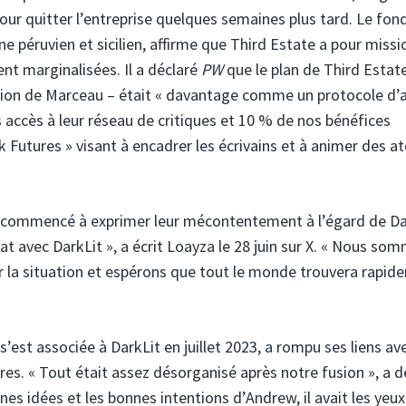
pour quitter l’entreprise quelques semaines plus tard. Le fon
 péruvien et sicilien, affirme que Third Estate a pour missi
ent marginalisées. Il a déclaré
PW
que le plan de Third Estat
ection de Marceau – était « davantage comme un protocole d’
 accès à leur réseau de critiques et 10 % de nos bénéfices
k Futures » visant à encadrer les écrivains et à animer des at
t commencé à exprimer leur mécontentement à l’égard de Da
at avec DarkLit », a écrit Loayza le 28 juin sur X. « Nous so
ar la situation et espérons que tout le monde trouvera rapi
’est associée à DarkLit en juillet 2023, a rompu ses liens av
ivres. « Tout était assez désorganisé après notre fusion », a d
es idées et les bonnes intentions d’Andrew, il avait les yeux