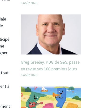
6 août 2026
iale
de
ticipé
une
igner
Greg Greeley, PDG de S&S, passe
en revue ses 100 premiers jours
 tout
6 août 2026
ment à
lement