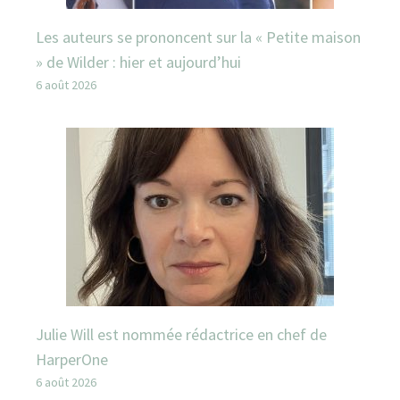
Les auteurs se prononcent sur la « Petite maison
» de Wilder : hier et aujourd’hui
6 août 2026
Julie Will est nommée rédactrice en chef de
HarperOne
6 août 2026