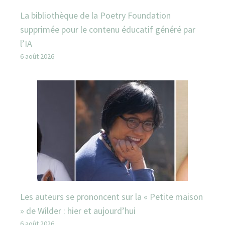
La bibliothèque de la Poetry Foundation
supprimée pour le contenu éducatif généré par
l’IA
6 août 2026
Les auteurs se prononcent sur la « Petite maison
» de Wilder : hier et aujourd’hui
6 août 2026