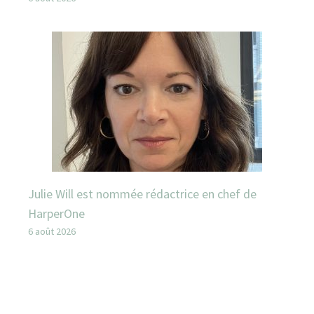
Julie Will est nommée rédactrice en chef de
HarperOne
6 août 2026