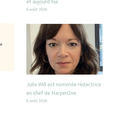
et aujourd’hui
6 août 2026
ge
Julie Will est nommée rédactrice
en chef de HarperOne
6 août 2026