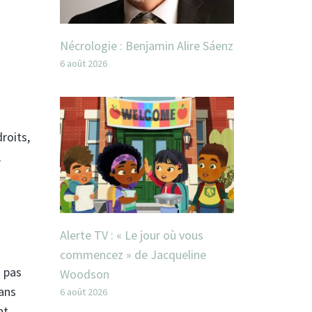
u
Nécrologie : Benjamin Alire Sáenz
6 août 2026
roits,
,
Alerte TV : « Le jour où vous
commencez » de Jacqueline
z pas
Woodson
dans
6 août 2026
nt