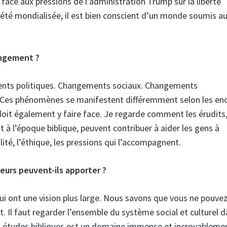
as face aux pressions de l’administration Trump sur la liberté
été mondialisée, il est bien conscient d’un monde soumis a
angement ?
ents politiques. Changements sociaux. Changements
 Ces phénomènes se manifestent différemment selon les end
 doit également y faire face. Je regarde comment les érudits
à l’époque biblique, peuvent contribuer à aider les gens à
ité, l’éthique, les pressions qui l’accompagnent.
heurs peuvent-ils apporter ?
qui ont une vision plus large. Nous savons que vous ne pouve
. Il faut regarder l’ensemble du système social et culturel 
les études bibliques est un domaine immense et incroyableme