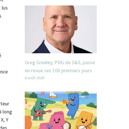
 lus
s
é
Greg Greeley, PDG de S&S, passe
en revue ses 100 premiers jours
ence
6 août 2026
iteur
à long
 X, Y
 des