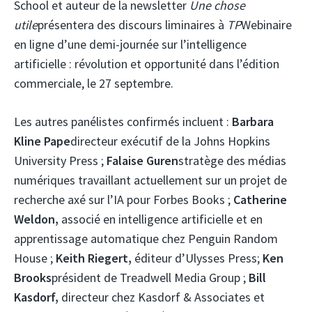
School et auteur de la newsletter
Une chose
utile
présentera des discours liminaires à
TP
Webinaire
en ligne d’une demi-journée sur l’intelligence
artificielle : révolution et opportunité dans l’édition
commerciale, le 27 septembre.
Les autres panélistes confirmés incluent :
Barbara
Kline Pape
directeur exécutif de la Johns Hopkins
University Press ;
Falaise Guren
stratège des médias
numériques travaillant actuellement sur un projet de
recherche axé sur l’IA pour Forbes Books ;
Catherine
Weldon,
associé en intelligence artificielle et en
apprentissage automatique chez Penguin Random
House ;
Keith Riegert,
éditeur d’Ulysses Press;
Ken
Brooks
président de Treadwell Media Group ;
Bill
Kasdorf,
directeur chez Kasdorf & Associates et