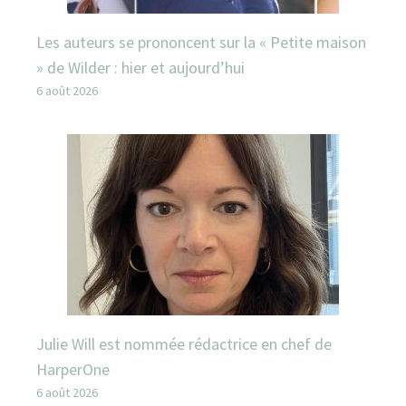
Les auteurs se prononcent sur la « Petite maison
» de Wilder : hier et aujourd’hui
6 août 2026
Julie Will est nommée rédactrice en chef de
HarperOne
6 août 2026