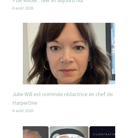
» de Wilder : hier et aujourd’hui
6 août 2026
Julie Will est nommée rédactrice en chef de
HarperOne
6 août 2026